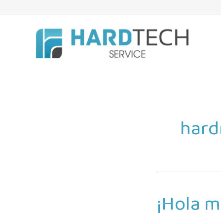
Skip
to
content
hard
¡Hola 